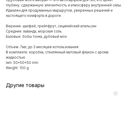
глубину, сдержанную элегантность и атмосферу внутренней силы.
Идеален для продуманных маршрутов, уверенных решений и
настоящего комфорта в дороге.
Верхние: шалфей, грейпфрут, сицилийский апельсин
Средние: лаванда, морская соль
Базовые: бобы тонка, дубовый мох
Объем: 7мл, до 3 месяцев использования.
В комплекте: коробка, стеклянный матовый флакон с арома
жидкостью
lwh: 50x50x50 mm
Weight: 100 g
Другие товары