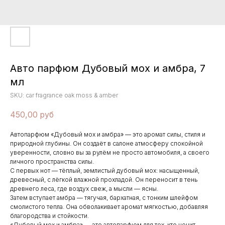
Авто парфюм Дубовый мох и амбра, 7
мл
SKU:
car fragrance oak moss & amber
450,00
руб
Автопарфюм «Дубовый мох и амбра» — это аромат силы, стиля и
природной глубины. Он создаёт в салоне атмосферу спокойной
уверенности, словно вы за рулём не просто автомобиля, а своего
личного пространства силы.
С первых нот — тёплый, землистый дубовый мох: насыщенный,
древесный, с лёгкой влажной прохладой. Он переносит в тень
древнего леса, где воздух свеж, а мысли — ясны.
Затем вступает амбра — тягучая, бархатная, с тонким шлейфом
смолистого тепла. Она обволакивает аромат мягкостью, добавляя
благородства и стойкости.
«Дубовый мох и амбра» — это автопарфюм для тех, кто ценит