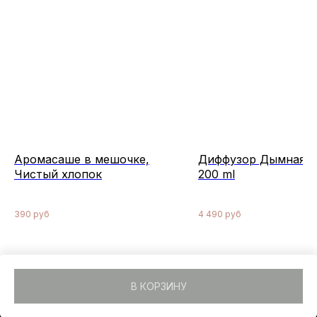
Аромасаше в мешочке,
Диффузор Дымная а
Чистый хлопок
200 ml
390
руб
4 490
руб
В КОРЗИНУ
Tilda
Made on